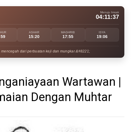
Menuju Imsak
04:11:36
UHUR
ASHAR
MAGHRIB
ISYA
:59
15:20
17:55
19:06
 mencegah dari perbuatan keji dan mungkar.&#8221;
enganiayaan Wartawan |
amaian Dengan Muhtar