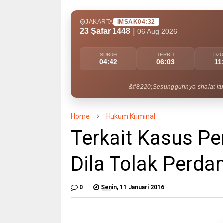
JAKARTA
IMSAK
04:32
23 Ṣafar 1448
|
06 Aug 2026
SUBUH
TERBIT
DZ
04:42
06:03
11
&#8220;Sesungguhnya shalat itu
Home
Hukum Kriminal
Terkait Kasus P
Dila Tolak Perd
0
Senin, 11 Januari 2016