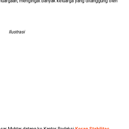
luargaan, mengingat banyak keluarga yang ditanggung oleh
Ilustrasi
besar Muhtar datang ke Kantor Redaksi
Koran Stabilitas
,