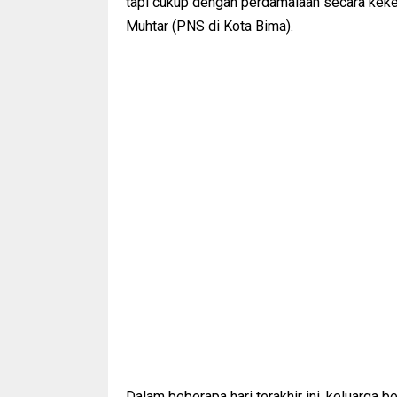
tapi cukup dengan perdamaiaan secara keke
Muhtar (PNS di Kota Bima).
Dalam beberapa hari terakhir ini, keluarga 