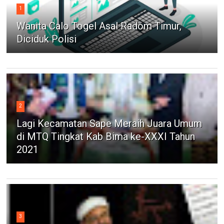
1
Wanita Calo Togel Asal Radom Timur,
Diciduk Polisi
2
Lagi Kecamatan Sape Meraih Juara Umum
di MTQ Tingkat Kab Bima ke-XXXI Tahun
2021
3