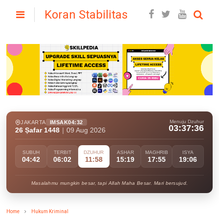
Koran Stabilitas
Menuju Dzuhur
JAKARTA
IMSAK
04:32
03:37:35
26 Ṣafar 1448
|
09 Aug 2026
SUBUH
TERBIT
DZUHUR
ASHAR
MAGHRIB
ISYA
04:42
06:02
11:58
15:19
17:55
19:06
Masalahmu mungkin besar, tapi Allah Maha Besar. Mari bersujud.
Home
Hukum Kriminal