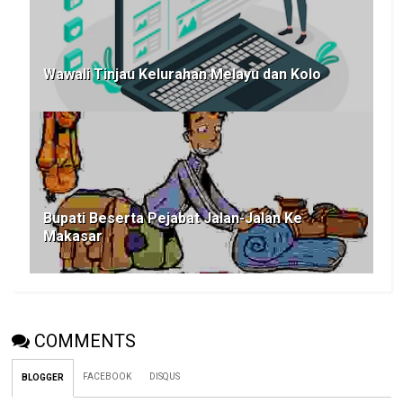
Wawali Tinjau Kelurahan Melayu dan Kolo
Bupati Beserta Pejabat Jalan-Jalan Ke
Makasar
COMMENTS
FACEBOOK
DISQUS
BLOGGER