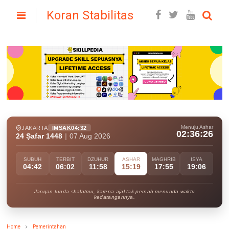
Koran Stabilitas
Menuju Ashar
JAKARTA
IMSAK
04:32
02:36:25
24 Ṣafar 1448
|
07 Aug 2026
SUBUH
TERBIT
DZUHUR
ASHAR
MAGHRIB
ISYA
04:42
06:02
11:58
15:19
17:55
19:06
Jangan tunda shalatmu, karena ajal tak pernah menunda waktu
kedatangannya.
Home
Pemerintahan