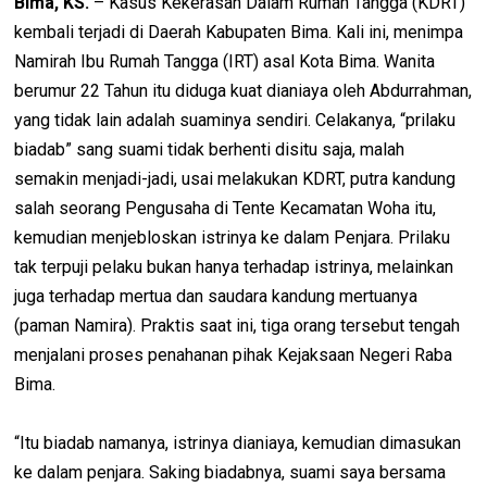
Bima, KS.
– Kasus Kekerasan Dalam Rumah Tangga (KDRT)
kembali terjadi di Daerah Kabupaten Bima. Kali ini, menimpa
Namirah Ibu Rumah Tangga (IRT) asal Kota Bima. Wanita
berumur 22 Tahun itu diduga kuat dianiaya oleh Abdurrahman,
yang tidak lain adalah suaminya sendiri. Celakanya, “prilaku
biadab” sang suami tidak berhenti disitu saja, malah
semakin menjadi-jadi, usai melakukan KDRT, putra kandung
salah seorang Pengusaha di Tente Kecamatan Woha itu,
kemudian menjebloskan istrinya ke dalam Penjara. Prilaku
tak terpuji pelaku bukan hanya terhadap istrinya, melainkan
juga terhadap mertua dan saudara kandung mertuanya
(paman Namira). Praktis saat ini, tiga orang tersebut tengah
menjalani proses penahanan pihak Kejaksaan Negeri Raba
Bima.
“Itu biadab namanya, istrinya dianiaya, kemudian dimasukan
ke dalam penjara. Saking biadabnya, suami saya bersama