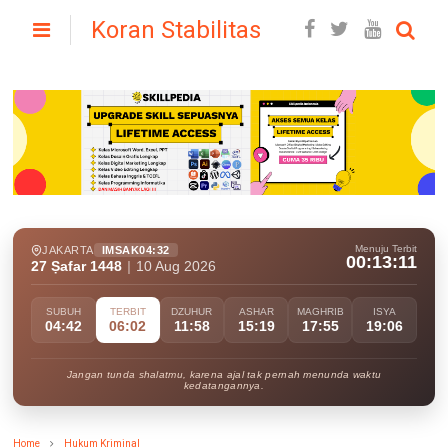
Koran Stabilitas
Menuju Terbit
JAKARTA
IMSAK
04:32
00:13:10
27 Ṣafar 1448
|
10 Aug 2026
SUBUH
TERBIT
DZUHUR
ASHAR
MAGHRIB
ISYA
04:42
06:02
11:58
15:19
17:55
19:06
Jangan tunda shalatmu, karena ajal tak pernah menunda waktu
kedatangannya.
Home
Hukum Kriminal