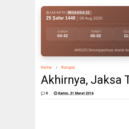
JAKARTA
IMSAK
04:32
25 Ṣafar 1448
|
08 Aug 2026
SUBUH
TERBIT
DZ
04:42
06:02
11
&#8220;Sesungguhnya shalat itu
Home
Korupsi
Akhirnya, Jaksa 
0
Kamis, 31 Maret 2016