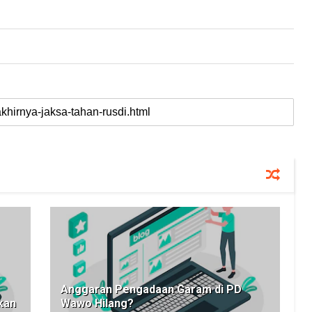
Anggaran Pengadaan Garam di PD
kan
Wawo Hilang?