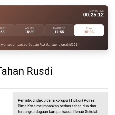
Menuju Isya
00:25:10
UHUR
ASHAR
MAGHRIB
ISYA
:58
15:20
17:55
19:06
 mencegah dari perbuatan keji dan mungkar.&#8221;
Tahan Rusdi
Penyidik tindak pidana korupsi (Tipikor) Polres
Bima Kota melimpahkan berkas tahap dua dan
tersangka dugaan korupsi kasus Rehab Sekolah