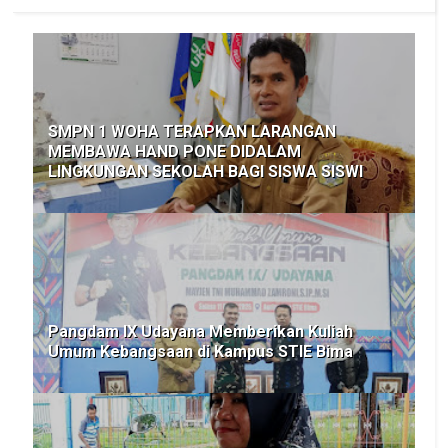
SMPN 1 WOHA TERAPKAN LARANGAN
MEMBAWA HAND PONE DIDALAM
LINGKUNGAN SEKOLAH BAGI SISWA SISWI
Pangdam IX Udayana Memberikan Kuliah
Umum Kebangsaan di Kampus STIE Bima