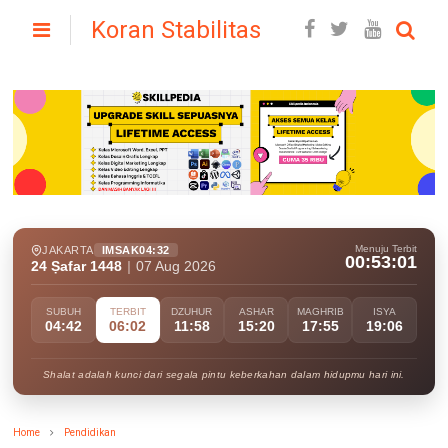
Koran Stabilitas
Menuju Terbit
JAKARTA
IMSAK
04:32
00:52:59
24 Ṣafar 1448
|
07 Aug 2026
SUBUH
TERBIT
DZUHUR
ASHAR
MAGHRIB
ISYA
04:42
06:02
11:58
15:20
17:55
19:06
Shalat adalah kunci dari segala pintu keberkahan dalam hidupmu hari ini.
Home
Pendidikan