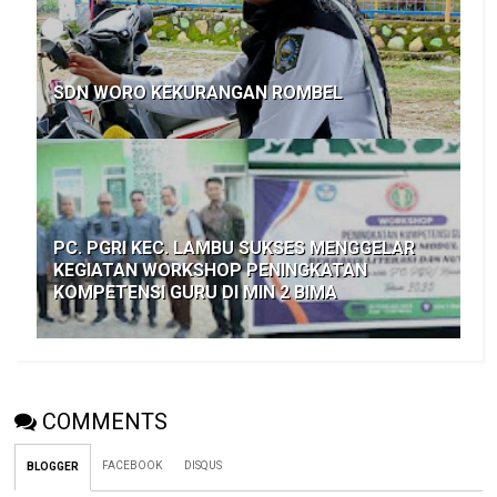
SDN WORO KEKURANGAN ROMBEL
PC. PGRI KEC. LAMBU SUKSES MENGGELAR
KEGIATAN WORKSHOP PENINGKATAN
KOMPETENSI GURU DI MIN 2 BIMA
COMMENTS
FACEBOOK
DISQUS
BLOGGER