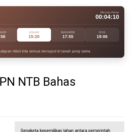
Menuju Ashar
00:04:09
UHUR
ASHAR
MAGHRIB
ISYA
:58
15:20
17:55
19:06
adapan Allah kita semua bersujud di tanah yang sama.
BPN NTB Bahas
Sengketa kepemilikan lahan antara pemerintah