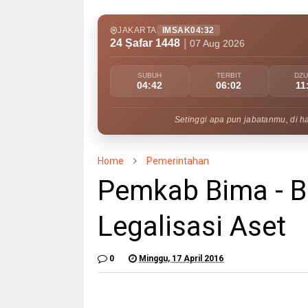
JAKARTA
IMSAK
04:32
24 Ṣafar 1448
|
07 Aug 2026
SUBUH
TERBIT
DZ
04:42
06:02
11
Setinggi apa pun jabatanmu, di h
Home
Pemerintahan
Pemkab Bima - 
Legalisasi Aset
0
Minggu, 17 April 2016