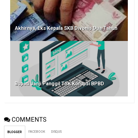
Akhirnya, Eks Kepala SKB Divonis Dua Tahun
Bupati Janji Panggil TSK Korupsi BPBD
COMMENTS
FACEBOOK
DISQUS
BLOGGER