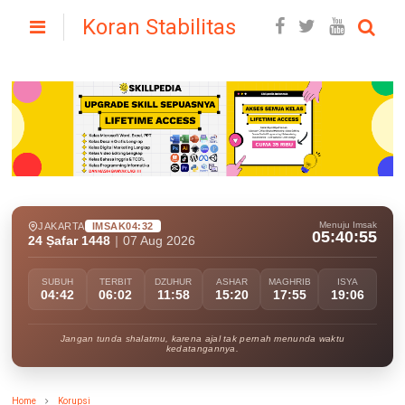
Koran Stabilitas
Menuju Imsak
JAKARTA
IMSAK
04:32
05:40:53
24 Ṣafar 1448
|
07 Aug 2026
SUBUH
TERBIT
DZUHUR
ASHAR
MAGHRIB
ISYA
04:42
06:02
11:58
15:20
17:55
19:06
Jangan tunda shalatmu, karena ajal tak pernah menunda waktu
kedatangannya.
Home
Korupsi