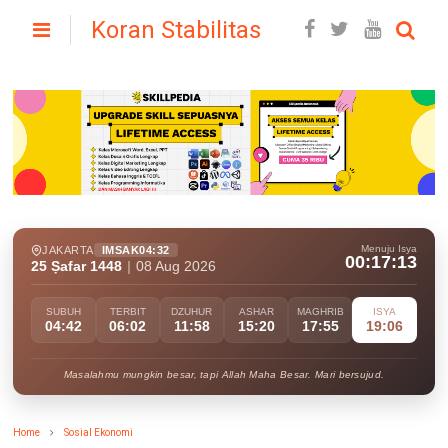
Koran Stabilitas
Menuju Isya
JAKARTA
IMSAK
04:32
00:17:11
25 Ṣafar 1448
|
08 Aug 2026
SUBUH
TERBIT
DZUHUR
ASHAR
MAGHRIB
ISYA
04:42
06:02
11:58
15:20
17:55
19:06
Masalahmu mungkin besar, tapi Allah Maha Besar. Mari bersujud.
Home
Sosial Ekonomi