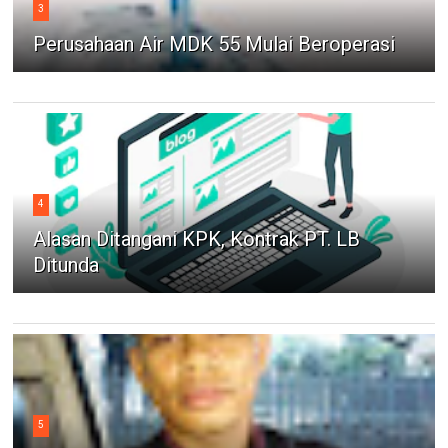
3
Perusahaan Air MDK 55 Mulai Beroperasi
4
Alasan Ditangani KPK, Kontrak PT. LB
Ditunda
5