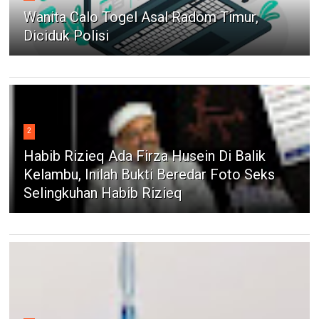
Wanita Calo Togel Asal Radom Timur,
Diciduk Polisi
2
Habib Rizieq Ada Firza Husein Di Balik
Kelambu, Inilah Bukti Beredar Foto Seks
Selingkuhan Habib Rizieq