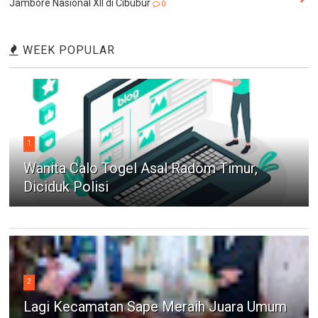
Jambore Nasional XII di Cibubur
0
WEEK POPULAR
1
Wanita Calo Togel Asal Radom Timur,
Diciduk Polisi
2
Lagi Kecamatan Sape Meraih Juara Umum