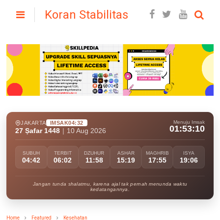
Koran Stabilitas
Menuju Imsak
JAKARTA
IMSAK
04:32
01:53:09
27 Ṣafar 1448
|
10 Aug 2026
SUBUH
TERBIT
DZUHUR
ASHAR
MAGHRIB
ISYA
04:42
06:02
11:58
15:19
17:55
19:06
Jangan tunda shalatmu, karena ajal tak pernah menunda waktu
kedatangannya.
Home
Featured
Kesehatan