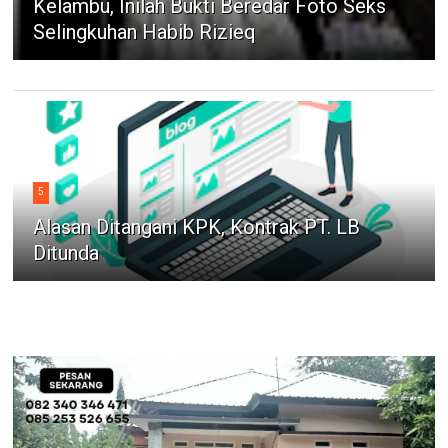
Kelambu, Inilah Bukti Beredar Foto Seks
Selingkuhan Habib Rizieq
5
Alasan Ditangani KPK, Kontrak PT. LB
Ditunda