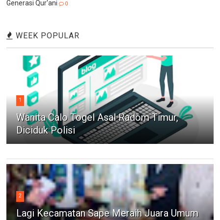
Generasi Qur'ani
0
WEEK POPULAR
1
Wanita Calo Togel Asal Radom Timur,
Diciduk Polisi
2
Lagi Kecamatan Sape Meraih Juara Umum