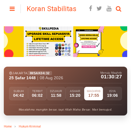
Koran Stabilitas
Menuju Maghrib
JAKARTA
IMSAK
04:32
01:30:26
25 Ṣafar 1448
|
08 Aug 2026
SUBUH
TERBIT
DZUHUR
ASHAR
MAGHRIB
ISYA
04:42
06:02
11:58
15:20
17:55
19:06
Masalahmu mungkin besar, tapi Allah Maha Besar. Mari bersujud.
Home
Hukum Kriminal