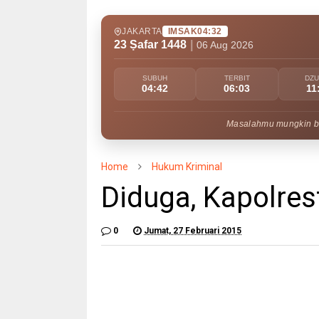
JAKARTA
IMSAK
04:32
23 Ṣafar 1448
|
06 Aug 2026
SUBUH
TERBIT
DZ
04:42
06:03
11
Masalahmu mungkin bes
Home
Hukum Kriminal
Diduga, Kapolres
0
Jumat, 27 Februari 2015