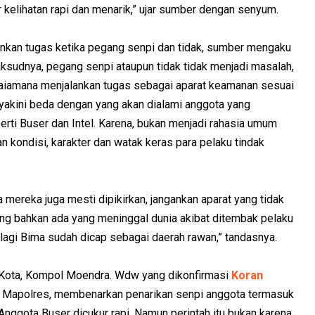
iar kelihatan rapi dan menarik,” ujar sumber dengan senyum.
nkan tugas ketika pegang senpi dan tidak, sumber mengaku
ksudnya, pegang senpi ataupun tidak tidak menjadi masalah,
gaiamana menjalankan tugas sebagai aparat keamanan sesuai
diyakini beda dengan yang akan dialami anggota yang
erti Buser dan Intel. Karena, bukan menjadi rahasia umum
n kondisi, karakter dan watak keras para pelaku tindak
mereka juga mesti dipikirkan, jangankan aparat yang tidak
ang bahkan ada yang meninggal dunia akibat ditembak pelaku
palagi Bima sudah dicap sebagai daerah rawan,” tandasnya.
 Kota, Kompol Moendra. Wdw yang dikonfirmasi
Koran
 Mapolres, membenarkan penarikan senpi anggota termasuk
Anggota Buser dicukur rapi. Namun perintah itu bukan karena