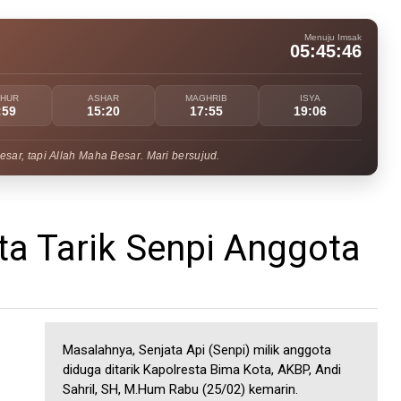
Menuju Imsak
05:45:45
UHUR
ASHAR
MAGHRIB
ISYA
:59
15:20
17:55
19:06
ar, tapi Allah Maha Besar. Mari bersujud.
ta Tarik Senpi Anggota
Masalahnya, Senjata Api (Senpi) milik anggota
diduga ditarik Kapolresta Bima Kota, AKBP, Andi
Sahril, SH, M.Hum Rabu (25/02) kemarin.