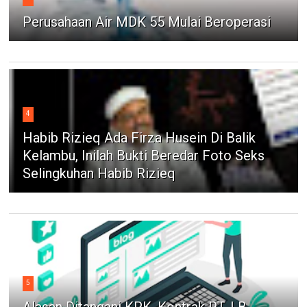
Perusahaan Air MDK 55 Mulai Beroperasi
4
Habib Rizieq Ada Firza Husein Di Balik
Kelambu, Inilah Bukti Beredar Foto Seks
Selingkuhan Habib Rizieq
5
Alasan Ditangani KPK, Kontrak PT. LB