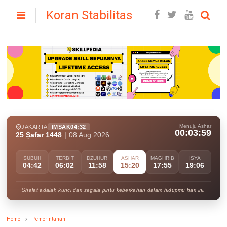
Koran Stabilitas
Menuju Ashar
JAKARTA
IMSAK
04:32
00:03:58
25 Ṣafar 1448
|
08 Aug 2026
SUBUH
TERBIT
DZUHUR
ASHAR
MAGHRIB
ISYA
04:42
06:02
11:58
15:20
17:55
19:06
Shalat adalah kunci dari segala pintu keberkahan dalam hidupmu hari ini.
Home
Pemerintahan