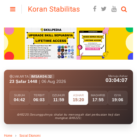
Koran Stabilitas
Menuju Ashar
JAKARTA
IMSAK
04:32
03:04:05
23 Ṣafar 1448
|
06 Aug 2026
SUBUH
TERBIT
DZUHUR
ASHAR
MAGHRIB
ISYA
04:42
06:03
11:59
15:20
17:55
19:06
&#8220;Sesungguhnya shalat itu mencegah dari perbuatan keji dan
mungkar.&#8221;
Home
Sosial Ekonomi