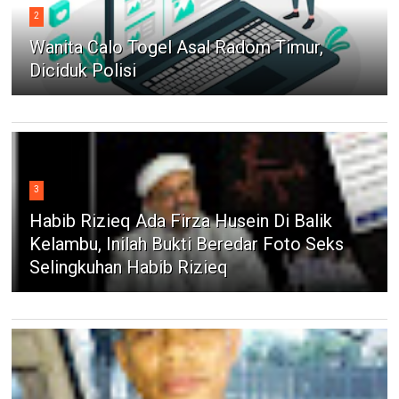
2
Wanita Calo Togel Asal Radom Timur,
Diciduk Polisi
3
Habib Rizieq Ada Firza Husein Di Balik
Kelambu, Inilah Bukti Beredar Foto Seks
Selingkuhan Habib Rizieq