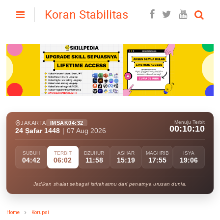
Koran Stabilitas
Menuju Terbit
JAKARTA
IMSAK
04:32
00:10:08
24 Ṣafar 1448
|
07 Aug 2026
SUBUH
TERBIT
DZUHUR
ASHAR
MAGHRIB
ISYA
04:42
06:02
11:58
15:19
17:55
19:06
Jadikan shalat sebagai istirahatmu dari penatnya urusan dunia.
Home
Korupsi