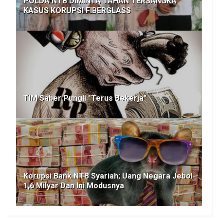
POLDA NTB DIMINTA TAHAN TERSANGKA
KASUS KORUPSI FIBERGLASS
TIM Saber Pungli "Terus Bekerja"
Korupsi Bank NTB Syariah; Uang Negara Jebol
1,6 Milyar Dan Ini Modusnya