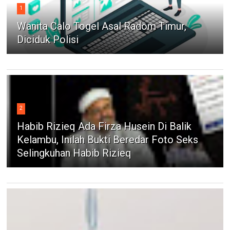
1
Wanita Calo Togel Asal Radom Timur,
Diciduk Polisi
2
Habib Rizieq Ada Firza Husein Di Balik
Kelambu, Inilah Bukti Beredar Foto Seks
Selingkuhan Habib Rizieq